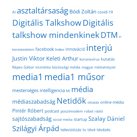
asztaltársaság
Bódi Zoltán
covid-19
AI
Digitális Talkshow
Digitális
talkshow mindenkinek
DTM
e-
interjú
facebook
innováció
Index
kereskedelem
Justin Viktor
Keleti Arthur
kutatás
koronavírus
közösségi média
Képes Gábor
közmédia
magyar médiahelyzet
media1
media1 műsor
média
mesterséges intelligencia
MI
Netidők
médiaszabadság
online média
oktatás
Pintér Róbert
podcast
posztmodem
robot
rádió
Szalay Dániel
sajtószabadság
startup
social media
Szilágyi Árpád
televíziózás
tv
tévé
tévézés