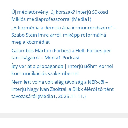
Új médiatörvény, új korszak? Interjú Sükösd
Miklós médiaprofesszorral (Media1)
„A közmédia a demokrácia immunrendszere” –
Szabó Stein Imre arról, miképp reformálná
meg a közmédiát
Galambos Márton (Forbes) a Hell–Forbes per
tanulságairól – Media1 Podcast
Így ver át a propaganda | Interjú Bőhm Kornél
kommunikációs szakemberrel
Nem lett volna volt elég távolság a NER-től –
interjú Nagy Iván Zsolttal, a Blikk éléről történt
távozásáról (Media1, 2025.11.11.)