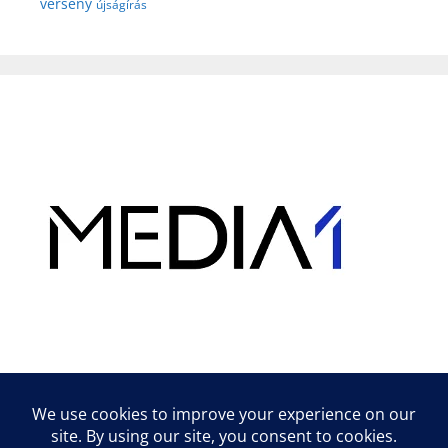
verseny
újságírás
Hirdetés