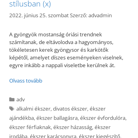
stílusban (x)
2022. június 25. szombat
Szerző:
advadmin
A gyöngyök mostanság óriási trendnek
számítanak, de eltávolodva a hagyományos,
tökéletesen kerek gyöngysor és karkötők
képétől, amelyet díszes eseményeken viselnek,
egyre inkább a nappali viseletbe kerülnek át.
Olvass tovább
Kategória
adv
Címkék
alkalmi ékszer
,
divatos ékszer
,
ékszer
ajándékba
,
ékszer ballagásra
,
ékszer évfordulóra
,
ékszer férfiaknak
,
ékszer házasság
,
ékszer
irodába
,
ékszer karácsonyra
,
ékszer kiegészítő
,