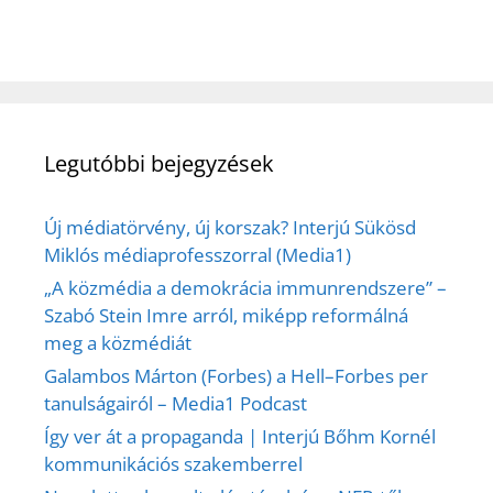
Legutóbbi bejegyzések
Új médiatörvény, új korszak? Interjú Sükösd
Miklós médiaprofesszorral (Media1)
„A közmédia a demokrácia immunrendszere” –
Szabó Stein Imre arról, miképp reformálná
meg a közmédiát
Galambos Márton (Forbes) a Hell–Forbes per
tanulságairól – Media1 Podcast
Így ver át a propaganda | Interjú Bőhm Kornél
kommunikációs szakemberrel