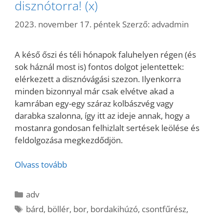
disznótorra! (x)
2023. november 17. péntek
Szerző:
advadmin
A késő őszi és téli hónapok faluhelyen régen (és
sok háznál most is) fontos dolgot jelentettek:
elérkezett a disznóvágási szezon. Ilyenkorra
minden bizonnyal már csak elvétve akad a
kamrában egy-egy száraz kolbászvég vagy
darabka szalonna, így itt az ideje annak, hogy a
mostanra gondosan felhizlalt sertések leölése és
feldolgozása megkezdődjön.
Olvass tovább
Kategória
adv
Címkék
bárd
,
böllér
,
bor
,
bordakihúzó
,
csontfűrész
,