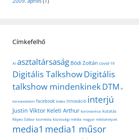
2009. április
(1)
Címkefelhő
asztaltársaság
Bódi Zoltán
covid-19
AI
Digitális Talkshow
Digitális
talkshow mindenkinek
DTM
e-
interjú
facebook
innováció
Index
kereskedelem
Justin Viktor
Keleti Arthur
kutatás
koronavírus
közösségi média
Képes Gábor
közmédia
magyar médiahelyzet
media1
media1 műsor