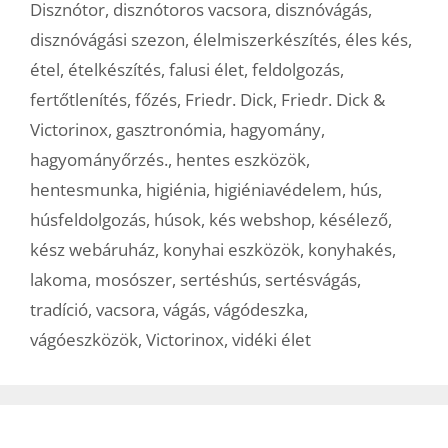
Disznótor
,
disznótoros vacsora
,
disznóvágás
,
disznóvágási szezon
,
élelmiszerkészítés
,
éles kés
,
étel
,
ételkészítés
,
falusi élet
,
feldolgozás
,
fertőtlenítés
,
főzés
,
Friedr. Dick
,
Friedr. Dick &
Victorinox
,
gasztronómia
,
hagyomány
,
hagyományőrzés.
,
hentes eszközök
,
hentesmunka
,
higiénia
,
higiéniavédelem
,
hús
,
húsfeldolgozás
,
húsok
,
kés webshop
,
késélező
,
kész webáruház
,
konyhai eszközök
,
konyhakés
,
lakoma
,
mosószer
,
sertéshús
,
sertésvágás
,
tradíció
,
vacsora
,
vágás
,
vágódeszka
,
vágóeszközök
,
Victorinox
,
vidéki élet