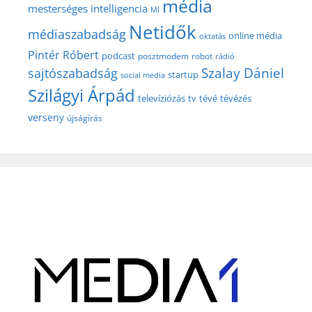
média
mesterséges intelligencia
MI
Netidők
médiaszabadság
online média
oktatás
Pintér Róbert
podcast
posztmodem
robot
rádió
Szalay Dániel
sajtószabadság
startup
social media
Szilágyi Árpád
televíziózás
tv
tévé
tévézés
verseny
újságírás