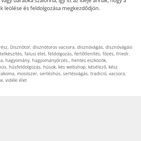
agy darabka szalonna, így itt az ideje annak, hogy a
ek leölése és feldolgozása megkezdődjön.
rész
,
Disznótor
,
disznótoros vacsora
,
disznóvágás
,
disznóvágási
telkészítés
,
falusi élet
,
feldolgozás
,
fertőtlenítés
,
főzés
,
Friedr.
ia
,
hagyomány
,
hagyományőrzés.
,
hentes eszközök
,
hús
,
húsfeldolgozás
,
húsok
,
kés webshop
,
késélező
,
kész
lakoma
,
mosószer
,
sertéshús
,
sertésvágás
,
tradíció
,
vacsora
,
ox
,
vidéki élet