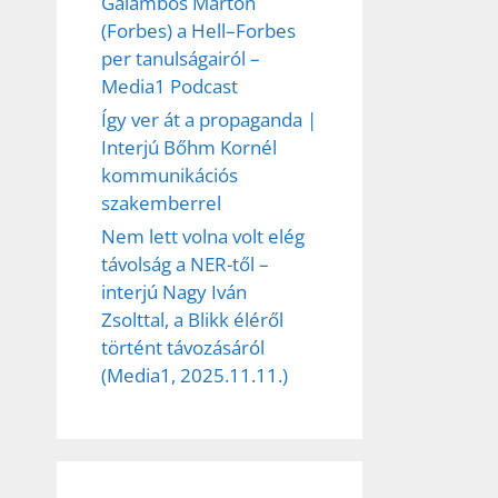
Galambos Márton
(Forbes) a Hell–Forbes
per tanulságairól –
Media1 Podcast
Így ver át a propaganda |
Interjú Bőhm Kornél
kommunikációs
szakemberrel
Nem lett volna volt elég
távolság a NER-től –
interjú Nagy Iván
Zsolttal, a Blikk éléről
történt távozásáról
(Media1, 2025.11.11.)