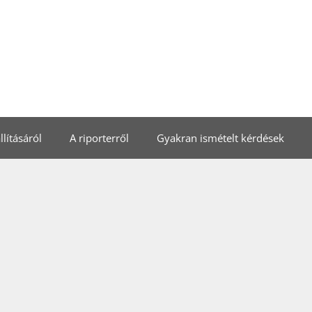
lításáról
A riporterről
Gyakran ismételt kérdések