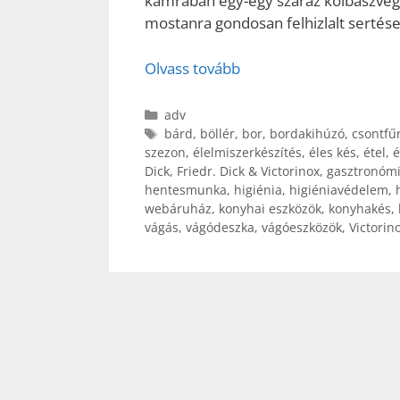
kamrában egy-egy száraz kolbászvég v
mostanra gondosan felhizlalt sertés
Olvass tovább
Kategória
adv
Címkék
bárd
,
böllér
,
bor
,
bordakihúzó
,
csontfű
szezon
,
élelmiszerkészítés
,
éles kés
,
étel
,
é
Dick
,
Friedr. Dick & Victorinox
,
gasztronóm
hentesmunka
,
higiénia
,
higiéniavédelem
,
webáruház
,
konyhai eszközök
,
konyhakés
,
vágás
,
vágódeszka
,
vágóeszközök
,
Victorin