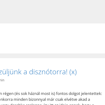
züljünk a disznótorra! (x)
min
n régen (és sok háznál most is) fontos dolgot jelentettek:
yenkorra minden bizonnyal már csak elvétve akad a