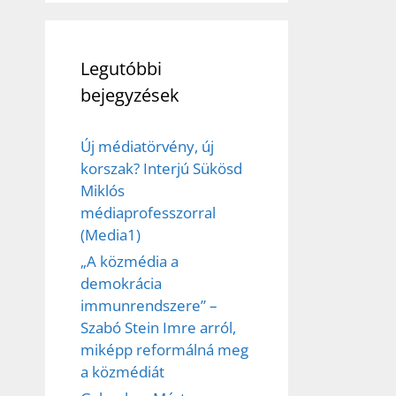
Legutóbbi
bejegyzések
Új médiatörvény, új
korszak? Interjú Sükösd
Miklós
médiaprofesszorral
(Media1)
„A közmédia a
demokrácia
immunrendszere” –
Szabó Stein Imre arról,
miképp reformálná meg
a közmédiát