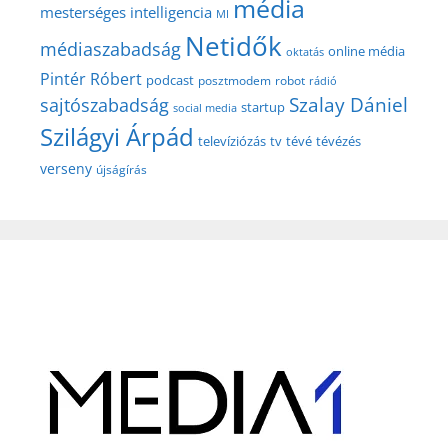
média
mesterséges intelligencia
MI
Netidők
médiaszabadság
online média
oktatás
Pintér Róbert
podcast
posztmodem
robot
rádió
Szalay Dániel
sajtószabadság
startup
social media
Szilágyi Árpád
televíziózás
tv
tévé
tévézés
verseny
újságírás