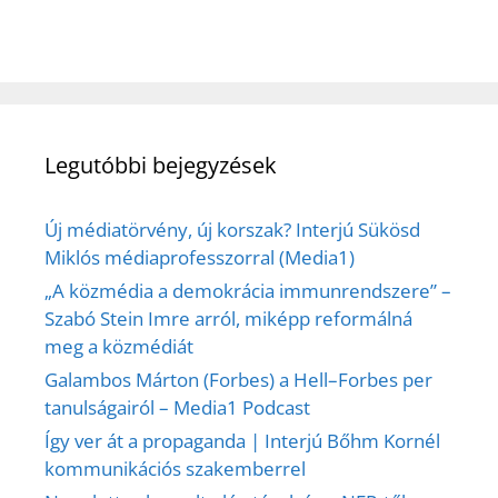
Legutóbbi bejegyzések
Új médiatörvény, új korszak? Interjú Sükösd
Miklós médiaprofesszorral (Media1)
„A közmédia a demokrácia immunrendszere” –
Szabó Stein Imre arról, miképp reformálná
meg a közmédiát
Galambos Márton (Forbes) a Hell–Forbes per
tanulságairól – Media1 Podcast
Így ver át a propaganda | Interjú Bőhm Kornél
kommunikációs szakemberrel