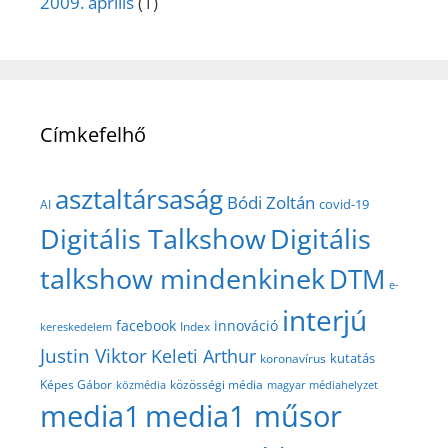
2009. április
(1)
Címkefelhő
asztaltársaság
Bódi Zoltán
covid-19
AI
Digitális Talkshow
Digitális
talkshow mindenkinek
DTM
e-
interjú
facebook
innováció
Index
kereskedelem
Justin Viktor
Keleti Arthur
kutatás
koronavírus
közösségi média
Képes Gábor
közmédia
magyar médiahelyzet
media1
media1 műsor