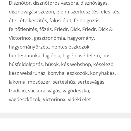
Disznótor
,
disznótoros vacsora
,
disznóvágás
,
disznóvágási szezon
,
élelmiszerkészítés
,
éles kés
,
étel
,
ételkészítés
,
falusi élet
,
feldolgozás
,
fertőtlenítés
,
főzés
,
Friedr. Dick
,
Friedr. Dick &
Victorinox
,
gasztronómia
,
hagyomány
,
hagyományőrzés.
,
hentes eszközök
,
hentesmunka
,
higiénia
,
higiéniavédelem
,
hús
,
húsfeldolgozás
,
húsok
,
kés webshop
,
késélező
,
kész webáruház
,
konyhai eszközök
,
konyhakés
,
lakoma
,
mosószer
,
sertéshús
,
sertésvágás
,
tradíció
,
vacsora
,
vágás
,
vágódeszka
,
vágóeszközök
,
Victorinox
,
vidéki élet