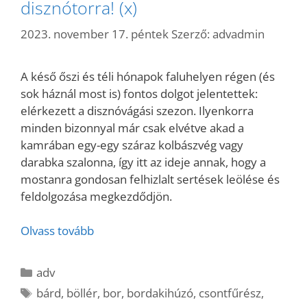
disznótorra! (x)
2023. november 17. péntek
Szerző:
advadmin
A késő őszi és téli hónapok faluhelyen régen (és
sok háznál most is) fontos dolgot jelentettek:
elérkezett a disznóvágási szezon. Ilyenkorra
minden bizonnyal már csak elvétve akad a
kamrában egy-egy száraz kolbászvég vagy
darabka szalonna, így itt az ideje annak, hogy a
mostanra gondosan felhizlalt sertések leölése és
feldolgozása megkezdődjön.
Olvass tovább
Kategória
adv
Címkék
bárd
,
böllér
,
bor
,
bordakihúzó
,
csontfűrész
,