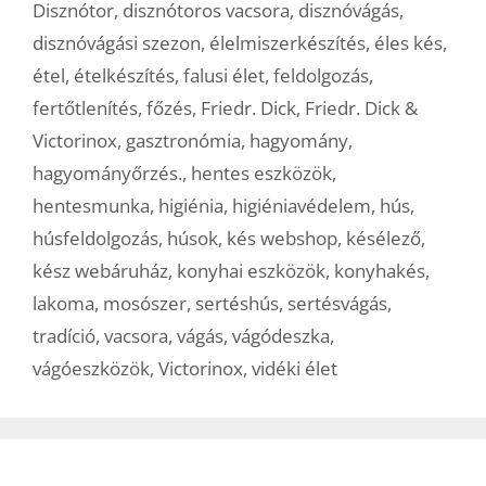
Disznótor
,
disznótoros vacsora
,
disznóvágás
,
disznóvágási szezon
,
élelmiszerkészítés
,
éles kés
,
étel
,
ételkészítés
,
falusi élet
,
feldolgozás
,
fertőtlenítés
,
főzés
,
Friedr. Dick
,
Friedr. Dick &
Victorinox
,
gasztronómia
,
hagyomány
,
hagyományőrzés.
,
hentes eszközök
,
hentesmunka
,
higiénia
,
higiéniavédelem
,
hús
,
húsfeldolgozás
,
húsok
,
kés webshop
,
késélező
,
kész webáruház
,
konyhai eszközök
,
konyhakés
,
lakoma
,
mosószer
,
sertéshús
,
sertésvágás
,
tradíció
,
vacsora
,
vágás
,
vágódeszka
,
vágóeszközök
,
Victorinox
,
vidéki élet