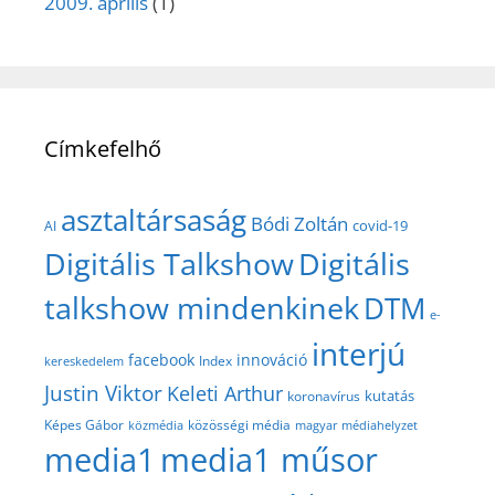
2009. április
(1)
Címkefelhő
asztaltársaság
Bódi Zoltán
covid-19
AI
Digitális Talkshow
Digitális
talkshow mindenkinek
DTM
e-
interjú
facebook
innováció
Index
kereskedelem
Justin Viktor
Keleti Arthur
kutatás
koronavírus
közösségi média
Képes Gábor
közmédia
magyar médiahelyzet
media1
media1 műsor