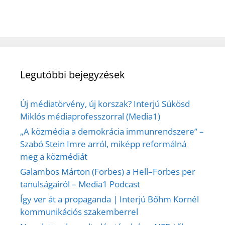
Legutóbbi bejegyzések
Új médiatörvény, új korszak? Interjú Sükösd
Miklós médiaprofesszorral (Media1)
„A közmédia a demokrácia immunrendszere” –
Szabó Stein Imre arról, miképp reformálná
meg a közmédiát
Galambos Márton (Forbes) a Hell–Forbes per
tanulságairól – Media1 Podcast
Így ver át a propaganda | Interjú Bőhm Kornél
kommunikációs szakemberrel