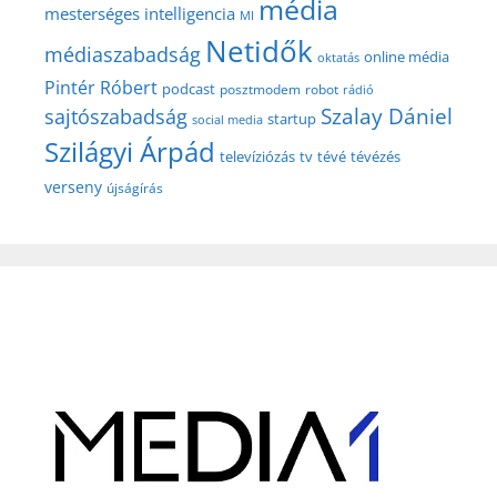
média
mesterséges intelligencia
MI
Netidők
médiaszabadság
online média
oktatás
Pintér Róbert
podcast
posztmodem
robot
rádió
Szalay Dániel
sajtószabadság
startup
social media
Szilágyi Árpád
televíziózás
tv
tévé
tévézés
verseny
újságírás