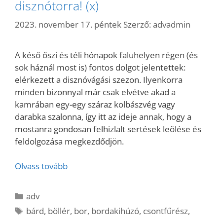
disznótorra! (x)
2023. november 17. péntek
Szerző:
advadmin
A késő őszi és téli hónapok faluhelyen régen (és
sok háznál most is) fontos dolgot jelentettek:
elérkezett a disznóvágási szezon. Ilyenkorra
minden bizonnyal már csak elvétve akad a
kamrában egy-egy száraz kolbászvég vagy
darabka szalonna, így itt az ideje annak, hogy a
mostanra gondosan felhizlalt sertések leölése és
feldolgozása megkezdődjön.
Olvass tovább
Kategória
adv
Címkék
bárd
,
böllér
,
bor
,
bordakihúzó
,
csontfűrész
,