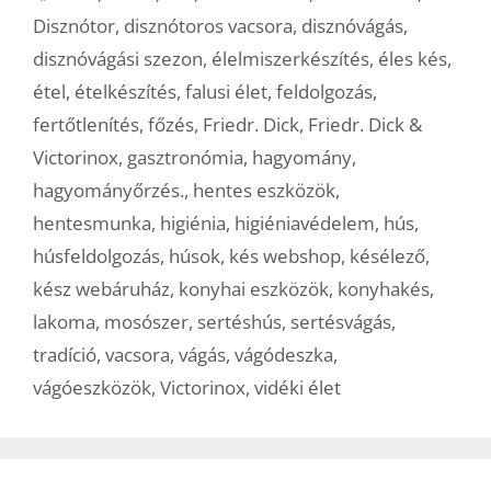
Disznótor
,
disznótoros vacsora
,
disznóvágás
,
disznóvágási szezon
,
élelmiszerkészítés
,
éles kés
,
étel
,
ételkészítés
,
falusi élet
,
feldolgozás
,
fertőtlenítés
,
főzés
,
Friedr. Dick
,
Friedr. Dick &
Victorinox
,
gasztronómia
,
hagyomány
,
hagyományőrzés.
,
hentes eszközök
,
hentesmunka
,
higiénia
,
higiéniavédelem
,
hús
,
húsfeldolgozás
,
húsok
,
kés webshop
,
késélező
,
kész webáruház
,
konyhai eszközök
,
konyhakés
,
lakoma
,
mosószer
,
sertéshús
,
sertésvágás
,
tradíció
,
vacsora
,
vágás
,
vágódeszka
,
vágóeszközök
,
Victorinox
,
vidéki élet