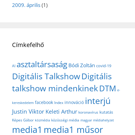
2009. április
(1)
Címkefelhő
asztaltársaság
Bódi Zoltán
covid-19
AI
Digitális Talkshow
Digitális
talkshow mindenkinek
DTM
e-
interjú
facebook
innováció
Index
kereskedelem
Justin Viktor
Keleti Arthur
kutatás
koronavírus
közösségi média
Képes Gábor
közmédia
magyar médiahelyzet
media1
media1 műsor