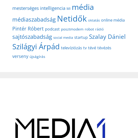
média
mesterséges intelligencia
MI
Netidők
médiaszabadság
online média
oktatás
Pintér Róbert
podcast
posztmodem
robot
rádió
Szalay Dániel
sajtószabadság
startup
social media
Szilágyi Árpád
televíziózás
tv
tévé
tévézés
verseny
újságírás