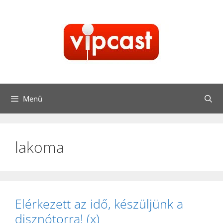
Kilépés
a
tartalomba
Menü
lakoma
Elérkezett az idő, készüljünk a
disznótorra! (x)