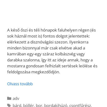
A késő őszi és téli hónapok faluhelyen régen (és
sok háznál most is) fontos dolgot jelentettek:
elérkezett a disznóvágási szezon. Ilyenkorra
minden bizonnyal már csak elvétve akad a
kamrában egy-egy száraz kolbászvég vagy
darabka szalonna, így itt az ideje annak, hogy a
mostanra gondosan felhizlalt sertések leölése és
feldolgozása megkezdődjön.
Olvass tovább
Kategória
adv
Címkék
bárd
,
böllér
,
bor
,
bordakihúzó
,
csontfűrész
,