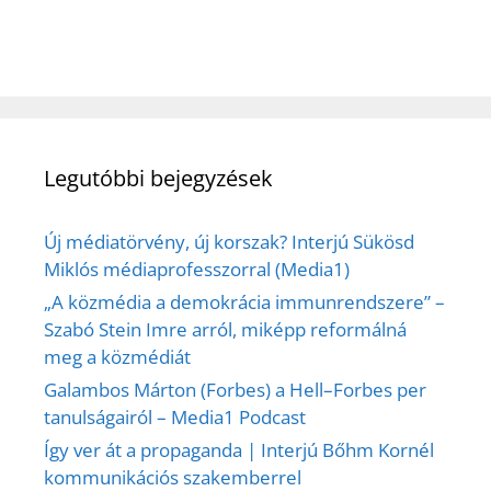
Legutóbbi bejegyzések
Új médiatörvény, új korszak? Interjú Sükösd
Miklós médiaprofesszorral (Media1)
„A közmédia a demokrácia immunrendszere” –
Szabó Stein Imre arról, miképp reformálná
meg a közmédiát
Galambos Márton (Forbes) a Hell–Forbes per
tanulságairól – Media1 Podcast
Így ver át a propaganda | Interjú Bőhm Kornél
kommunikációs szakemberrel