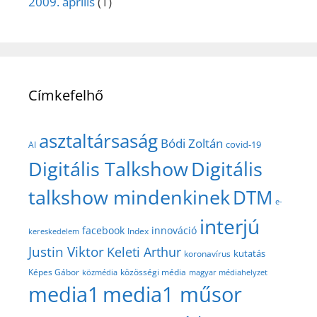
2009. április
(1)
Címkefelhő
asztaltársaság
Bódi Zoltán
covid-19
AI
Digitális Talkshow
Digitális
talkshow mindenkinek
DTM
e-
interjú
facebook
innováció
Index
kereskedelem
Justin Viktor
Keleti Arthur
kutatás
koronavírus
közösségi média
Képes Gábor
közmédia
magyar médiahelyzet
media1
media1 műsor