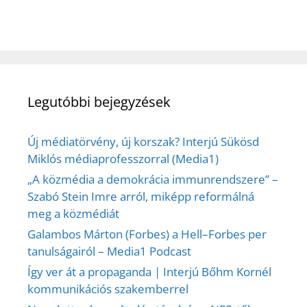
Legutóbbi bejegyzések
Új médiatörvény, új korszak? Interjú Sükösd
Miklós médiaprofesszorral (Media1)
„A közmédia a demokrácia immunrendszere” –
Szabó Stein Imre arról, miképp reformálná
meg a közmédiát
Galambos Márton (Forbes) a Hell–Forbes per
tanulságairól – Media1 Podcast
Így ver át a propaganda | Interjú Bőhm Kornél
kommunikációs szakemberrel