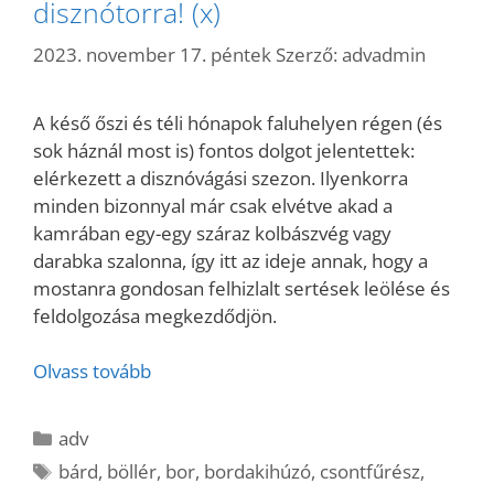
disznótorra! (x)
2023. november 17. péntek
Szerző:
advadmin
A késő őszi és téli hónapok faluhelyen régen (és
sok háznál most is) fontos dolgot jelentettek:
elérkezett a disznóvágási szezon. Ilyenkorra
minden bizonnyal már csak elvétve akad a
kamrában egy-egy száraz kolbászvég vagy
darabka szalonna, így itt az ideje annak, hogy a
mostanra gondosan felhizlalt sertések leölése és
feldolgozása megkezdődjön.
Olvass tovább
Kategória
adv
Címkék
bárd
,
böllér
,
bor
,
bordakihúzó
,
csontfűrész
,