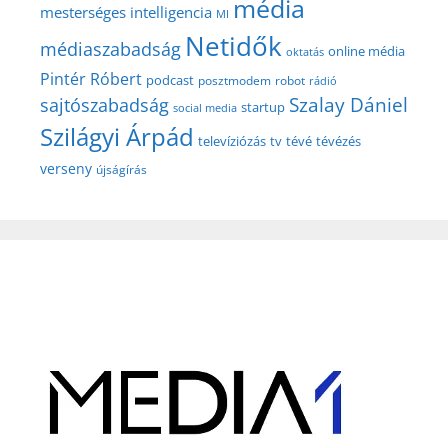
média
mesterséges intelligencia
MI
Netidők
médiaszabadság
online média
oktatás
Pintér Róbert
podcast
posztmodem
robot
rádió
Szalay Dániel
sajtószabadság
startup
social media
Szilágyi Árpád
televíziózás
tv
tévé
tévézés
verseny
újságírás