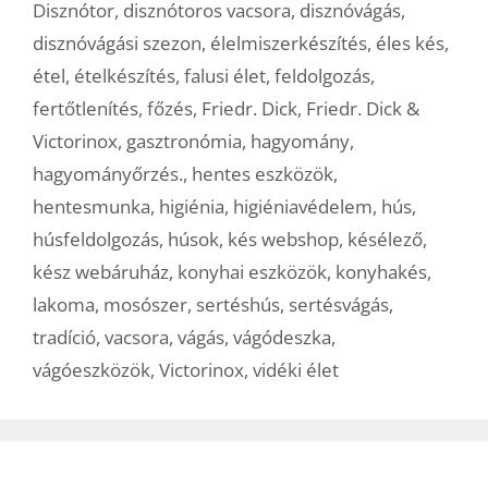
Disznótor
,
disznótoros vacsora
,
disznóvágás
,
disznóvágási szezon
,
élelmiszerkészítés
,
éles kés
,
étel
,
ételkészítés
,
falusi élet
,
feldolgozás
,
fertőtlenítés
,
főzés
,
Friedr. Dick
,
Friedr. Dick &
Victorinox
,
gasztronómia
,
hagyomány
,
hagyományőrzés.
,
hentes eszközök
,
hentesmunka
,
higiénia
,
higiéniavédelem
,
hús
,
húsfeldolgozás
,
húsok
,
kés webshop
,
késélező
,
kész webáruház
,
konyhai eszközök
,
konyhakés
,
lakoma
,
mosószer
,
sertéshús
,
sertésvágás
,
tradíció
,
vacsora
,
vágás
,
vágódeszka
,
vágóeszközök
,
Victorinox
,
vidéki élet