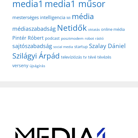
media1
media1 műsor
média
mesterséges intelligencia
MI
Netidők
médiaszabadság
online média
oktatás
Pintér Róbert
podcast
posztmodem
robot
rádió
Szalay Dániel
sajtószabadság
startup
social media
Szilágyi Árpád
televíziózás
tv
tévé
tévézés
verseny
újságírás