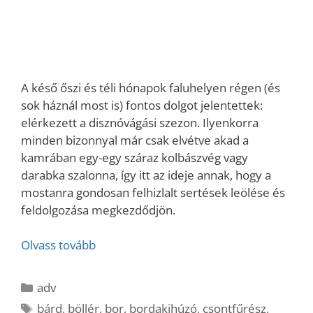
A késő őszi és téli hónapok faluhelyen régen (és
sok háznál most is) fontos dolgot jelentettek:
elérkezett a disznóvágási szezon. Ilyenkorra
minden bizonnyal már csak elvétve akad a
kamrában egy-egy száraz kolbászvég vagy
darabka szalonna, így itt az ideje annak, hogy a
mostanra gondosan felhizlalt sertések leölése és
feldolgozása megkezdődjön.
Olvass tovább
Kategória
adv
Címkék
bárd
,
böllér
,
bor
,
bordakihúzó
,
csontfűrész
,