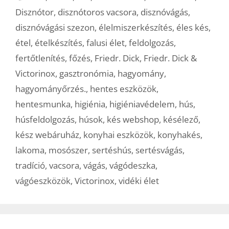
Disznótor
,
disznótoros vacsora
,
disznóvágás
,
disznóvágási szezon
,
élelmiszerkészítés
,
éles kés
,
étel
,
ételkészítés
,
falusi élet
,
feldolgozás
,
fertőtlenítés
,
főzés
,
Friedr. Dick
,
Friedr. Dick &
Victorinox
,
gasztronómia
,
hagyomány
,
hagyományőrzés.
,
hentes eszközök
,
hentesmunka
,
higiénia
,
higiéniavédelem
,
hús
,
húsfeldolgozás
,
húsok
,
kés webshop
,
késélező
,
kész webáruház
,
konyhai eszközök
,
konyhakés
,
lakoma
,
mosószer
,
sertéshús
,
sertésvágás
,
tradíció
,
vacsora
,
vágás
,
vágódeszka
,
vágóeszközök
,
Victorinox
,
vidéki élet