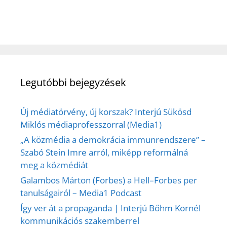
Legutóbbi bejegyzések
Új médiatörvény, új korszak? Interjú Sükösd
Miklós médiaprofesszorral (Media1)
„A közmédia a demokrácia immunrendszere” –
Szabó Stein Imre arról, miképp reformálná
meg a közmédiát
Galambos Márton (Forbes) a Hell–Forbes per
tanulságairól – Media1 Podcast
Így ver át a propaganda | Interjú Bőhm Kornél
kommunikációs szakemberrel