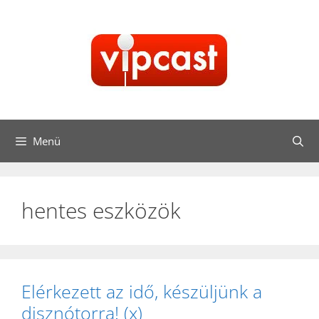
Kilépés
a
tartalomba
Menü
hentes eszközök
Elérkezett az idő, készüljünk a
disznótorra! (x)