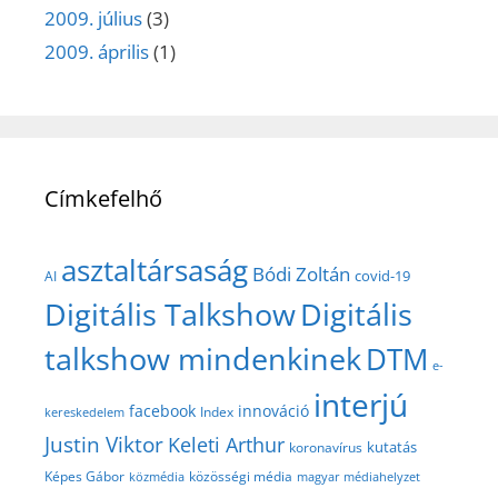
2009. július
(3)
2009. április
(1)
Címkefelhő
asztaltársaság
Bódi Zoltán
covid-19
AI
Digitális Talkshow
Digitális
talkshow mindenkinek
DTM
e-
interjú
facebook
innováció
Index
kereskedelem
Justin Viktor
Keleti Arthur
kutatás
koronavírus
közösségi média
Képes Gábor
közmédia
magyar médiahelyzet