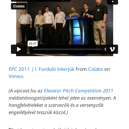
EPC 2011 | I. Forduló Interjúk
from
Colabs
on
Vimeo
.
(A vipcast.hu az
Elevator Pitch Competition 2011
médiatámogatójaként lehet jelen az eseményen. A
hangfelvételeket a szervezők és a versenyzők
engedélyével tesszük közzé.)
Kategória