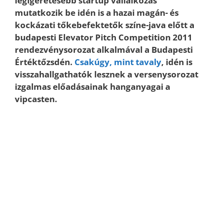
legígéretesebb startup vállalkozás
mutatkozik be idén is a hazai magán- és
kockázati tőkebefektetők színe-java előtt a
budapesti Elevator Pitch Competition 2011
rendezvénysorozat alkalmával a Budapesti
Értéktőzsdén.
Csakúgy, mint tavaly
, idén is
visszahallgathatók lesznek a versenysorozat
izgalmas előadásainak hanganyagai a
vipcasten.