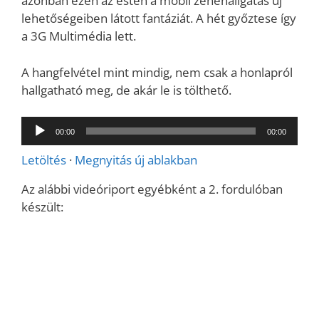
azonban ezen az estén a mobil zenehallgatás új
lehetőségeiben látott fantáziát. A hét győztese így
a 3G Multimédia lett.
A hangfelvétel mint mindig, nem csak a honlapról
hallgatható meg, de akár le is tölthető.
Audió
00:00
00:00
lejátszó
Letöltés
·
Megnyitás új ablakban
Az alábbi videóriport egyébként a 2. fordulóban
készült: