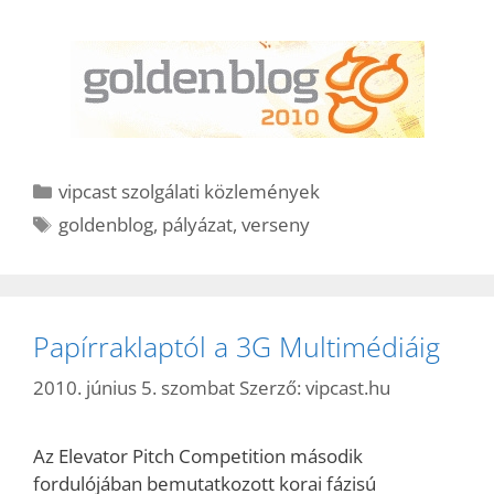
Kategória
vipcast szolgálati közlemények
Címkék
goldenblog
,
pályázat
,
verseny
Papírraklaptól a 3G Multimédiáig
2010. június 5. szombat
Szerző:
vipcast.hu
Az Elevator Pitch Competition második
fordulójában bemutatkozott korai fázisú