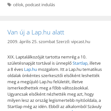
Címkék
célok
,
podcast indulás
Van új a Lap.hu alatt
2009. április 25. szombat
Szerző:
vipcast.hu
XIX. Laptalálkozóját tartotta nemrég a 10.
születésnapját tortával is ünneplő
Startlap
, illetve
a 8 éves
Lap.hu
mozgalom. Itt a Lap.hu tematikus
oldalak önkéntes szerkesztői elsőként leshették
meg a megújuló Lap.hu felületét, illetve
ismerkedhettek meg a főbb változásokkal.
Ugyancsak elsőként nézhették meg azt, hogy
milyen lesz az ország legismertebb nyitóoldala, a
Startlap még az idén. Ebből az alkalomból Szávuly