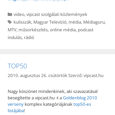
Kategória
video
,
vipcast szolgálati közlemények
Címkék
kulisszák
,
Magyar Televízió
,
média
,
Médiaguru
,
MTV
,
műsorkészítés
,
online média
,
podcast
indulás
,
rádió
TOP50
2010. augusztus 26. csütörtök
Szerző:
vipcast.hu
Nagy köszönet mindenkinek, aki szavazatával
besegítette a vipcast.hu -t a
Goldenblog 2010
verseny
komplex kategóriájának
top50-es
listájába
!