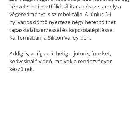
képzeletbeli portfóliót állítanak össze, amely a
végeredményt is szimbolizálja. A június 3-i
nyilvános döntő nyertese négy hetet tölthet
tapasztalatszerzéssel és kapcsolatépítéssel
Kaliforniában, a Silicon Valley-ben.
Addig is, amíg az 5. hétig eljutunk, íme két,
kedvcsináló videó, melyek a rendezvényen
készültek.