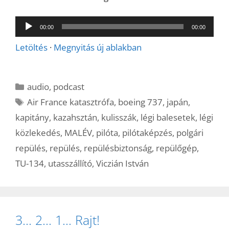
Audió
00:00
00:00
lejátszó
Letöltés
·
Megnyitás új ablakban
Kategória
audio
,
podcast
Címkék
Air France katasztrófa
,
boeing 737
,
japán
,
kapitány
,
kazahsztán
,
kulisszák
,
légi balesetek
,
légi
közlekedés
,
MALÉV
,
pilóta
,
pilótaképzés
,
polgári
repülés
,
repülés
,
repülésbiztonság
,
repülőgép
,
TU-134
,
utasszállító
,
Viczián István
3… 2… 1… Rajt!