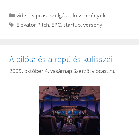
Kategória
video
,
vipcast szolgálati közlemények
Címkék
Elevator Pitch
,
EPC
,
startup
,
verseny
A pilóta és a repülés kulisszái
2009. október 4. vasárnap
Szerző:
vipcast.hu