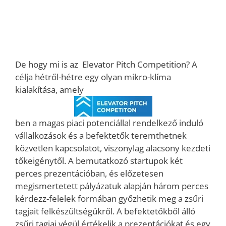
De hogy mi is az Elevator Pitch Competition? A
célja hétről-hétre egy olyan mikro-klíma
kialakítása, amely
ben a magas piaci potenciállal rendelkező induló
vállalkozások és a befektetők teremthetnek
közvetlen kapcsolatot, viszonylag alacsony kezdeti
tőkeigénytől. A bemutatkozó startupok két
perces prezentációban, és előzetesen
megismertetett pályázatuk alapján három perces
kérdezz-felelek formában győzhetik meg a zsűri
tagjait felkészültségükről. A befektetőkből álló
zsűri tagjai végül értékelik a prezentációkat és egy