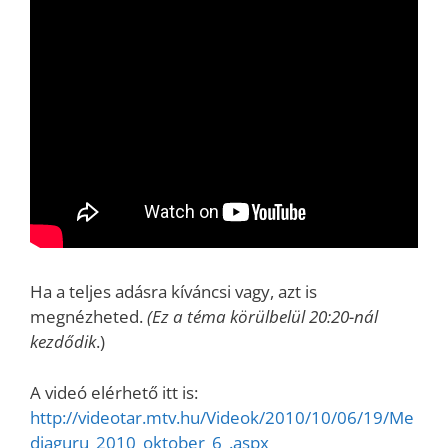
Ha a teljes adásra kíváncsi vagy, azt is
megnézheted.
(Ez a téma körülbelül 20:20-nál
kezdődik
.)
A videó elérhető itt is:
http://videotar.mtv.hu/Videok/2010/10/06/19/Me
diaguru_2010_oktober_6_.aspx