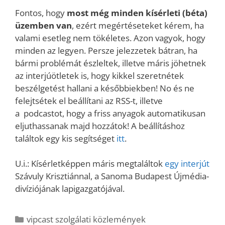
Fontos, hogy
most még minden kísérleti (béta)
üzemben van
, ezért megértéseteket kérem, ha
valami esetleg nem tökéletes. Azon vagyok, hogy
minden az legyen. Persze jelezzetek bátran, ha
bármi problémát észleltek, illetve máris jöhetnek
az interjúötletek is, hogy kikkel szeretnétek
beszélgetést hallani a későbbiekben! No és ne
felejtsétek el beállítani az RSS-t, illetve
a podcastot, hogy a friss anyagok automatikusan
eljuthassanak majd hozzátok! A beállításhoz
találtok egy kis segítséget
itt
.
U.i.: Kísérletképpen máris megtaláltok
egy interjút
Szávuly Krisztiánnal, a Sanoma Budapest Újmédia-
divíziójának lapigazgatójával.
Kategória
vipcast szolgálati közlemények