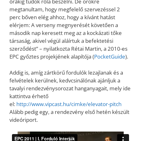
órákig tudok róla beszélni. De örökre
megtanultam, hogy megfelelő szervezéssel 2
perc bőven elég ahhoz, hogy a kívánt hatást
elérjem: A verseny megnyerését követően a
második nap keresett meg az a kockázati tőke
társaság, akivel végül aláírtuk a befektetési
szerződést” – nyilatkozta Rétai Martin, a 2010-es
EPC győztes projekjének alapítója (
PocketGuide
).
Addig is, amíg zártkörű fordulók lezajlanak és a
felvételek kerülnek, kedvcsinálónak ajánljuk a
tavalyi rendezvénysorozat hanganyagait, mely ide
kattintva érhető
el:
http://www.vipcast.hu/cimke/elevator-pitch
Alább pedig egy, a rendezvény első hetén készült
videóriport.