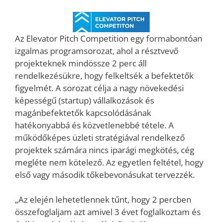
Az Elevator Pitch Competition egy formabontóan
izgalmas programsorozat, ahol a résztvevő
projekteknek mindössze 2 perc áll
rendelkezésükre, hogy felkeltsék a befektetők
figyelmét. A sorozat célja a nagy növekedési
képességű (startup) vállalkozások és
magánbefektetők kapcsolódásának
hatékonyabbá és közvetlenebbé tétele. A
működőképes üzleti stratégiával rendelkező
projektek számára nincs iparági megkötés, cég
megléte nem kötelező. Az egyetlen feltétel, hogy
első vagy második tőkebevonásukat tervezzék.
„Az elején lehetetlennek tűnt, hogy 2 percben
összefoglaljam azt amivel 3 évet foglalkoztam és