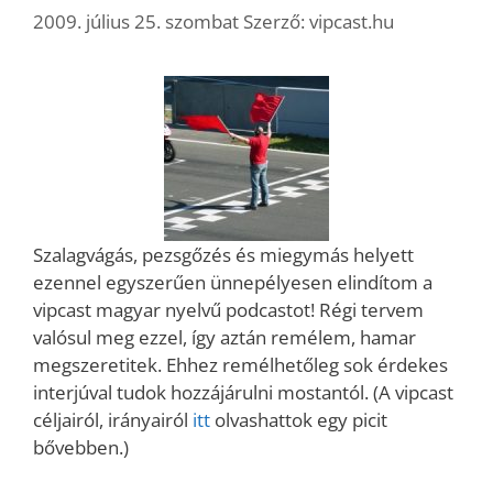
2009. július 25. szombat
Szerző:
vipcast.hu
Szalagvágás, pezsgőzés és miegymás helyett
ezennel egyszerűen ünnepélyesen elindítom a
vipcast magyar nyelvű podcastot! Régi tervem
valósul meg ezzel, így aztán remélem, hamar
megszeretitek. Ehhez remélhetőleg sok érdekes
interjúval tudok hozzájárulni mostantól. (A vipcast
céljairól, irányairól
itt
olvashattok egy picit
bővebben.)