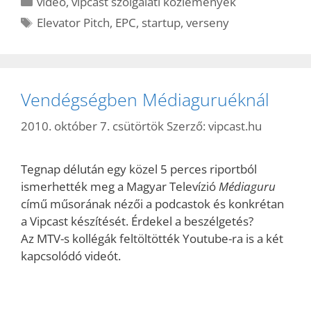
video
,
vipcast szolgálati közlemények
Címkék
Elevator Pitch
,
EPC
,
startup
,
verseny
Vendégségben Médiaguruéknál
2010. október 7. csütörtök
Szerző:
vipcast.hu
Tegnap délután egy közel 5 perces riportból
ismerhették meg a Magyar Televízió
Médiaguru
című műsorának nézői a podcastok és konkrétan
a Vipcast készítését. Érdekel a beszélgetés?
Az MTV-s kollégák feltöltötték Youtube-ra is a két
kapcsolódó videót.