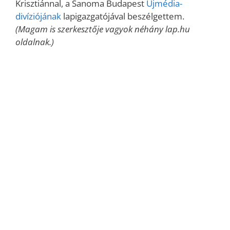
Krisztiánnal, a Sanoma Budapest
Újmédia-
divíziójának
lapigazgatójával beszélgettem.
(Magam is szerkesztője vagyok néhány lap.hu
oldalnak.)