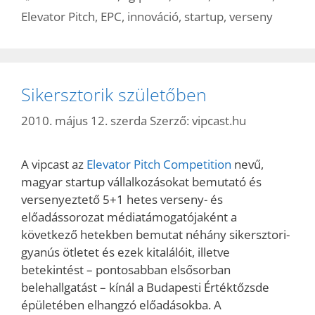
Elevator Pitch
,
EPC
,
innováció
,
startup
,
verseny
Sikersztorik születőben
2010. május 12. szerda
Szerző:
vipcast.hu
A vipcast az
Elevator Pitch Competition
nevű,
magyar startup vállalkozásokat bemutató és
versenyeztető 5+1 hetes verseny- és
előadássorozat médiatámogatójaként a
következő hetekben bemutat néhány sikersztori-
gyanús ötletet és ezek kitalálóit, illetve
betekintést – pontosabban elsősorban
belehallgatást – kínál a Budapesti Értéktőzsde
épületében elhangzó előadásokba. A