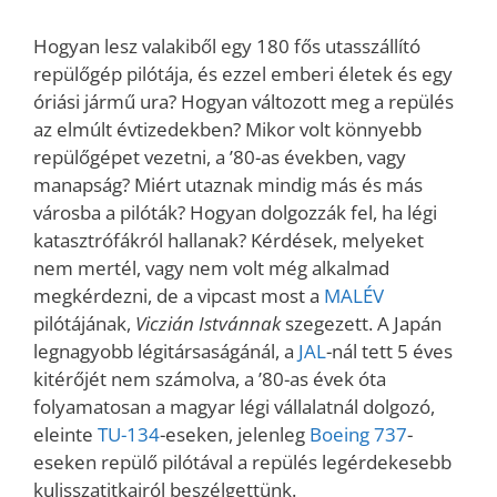
Hogyan lesz valakiből egy 180 fős utasszállító
repülőgép pilótája, és ezzel emberi életek és egy
óriási jármű ura? Hogyan változott meg a repülés
az elmúlt évtizedekben? Mikor volt könnyebb
repülőgépet vezetni, a ’80-as években, vagy
manapság? Miért utaznak mindig más és más
városba a pilóták? Hogyan dolgozzák fel, ha légi
katasztrófákról hallanak? Kérdések, melyeket
nem mertél, vagy nem volt még alkalmad
megkérdezni, de a vipcast most a
MALÉV
pilótájának,
Viczián Istvánnak
szegezett. A Japán
legnagyobb légitársaságánál, a
JAL
-nál tett 5 éves
kitérőjét nem számolva, a ’80-as évek óta
folyamatosan a magyar légi vállalatnál dolgozó,
eleinte
TU-134
-eseken, jelenleg
Boeing 737
-
eseken repülő pilótával a repülés legérdekesebb
kulisszatitkairól beszélgettünk.