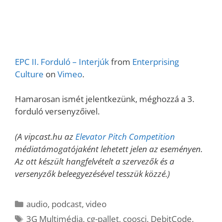
EPC II. Forduló – Interjúk
from
Enterprising
Culture
on
Vimeo
.
Hamarosan ismét jelentkezünk, méghozzá a 3.
forduló versenyzőivel.
(A vipcast.hu az
Elevator Pitch Competition
médiatámogatójaként lehetett jelen az eseményen.
Az ott készült hangfelvételt a szervezők és a
versenyzők beleegyezésével tesszük közzé.)
Kategória
audio
,
podcast
,
video
Címkék
3G Multimédia
,
cg-pallet
,
coosci
,
DebitCode
,