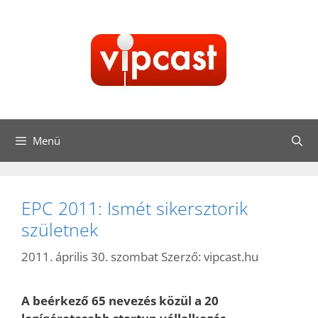
Kilépés
a
tartalomba
Menü
EPC 2011: Ismét sikersztorik
születnek
2011. április 30. szombat
Szerző:
vipcast.hu
A beérkező 65 nevezés közül a 20